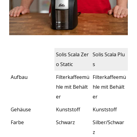
Solis Scala Zer
Solis Scala Plu
o Static
s
Solis Scala Zer
Solis Scala Plu
Aufbau
Filterkaffeemü
Filterkaffeemü
o Static
s
hle mit Behält
hle mit Behält
er
er
Gehäuse
Kunststoff
Kunststoff
Farbe
Schwarz
Silber/Schwar
z