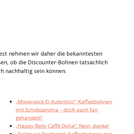
est nehmen wir daher die bekanntesten
sen, ob die Discounter-Bohnen tatsächlich
ch nachhaltig sein können.
„Mövenpick El Autentico“: Kaffeebohnen
mit Schokoaroma – doch auch fair
gehandelt?
„Happy Belly Caffè Dolce“: Nein, danke!
„Dallmayr Prodomo“: Kaffeebohnen mit