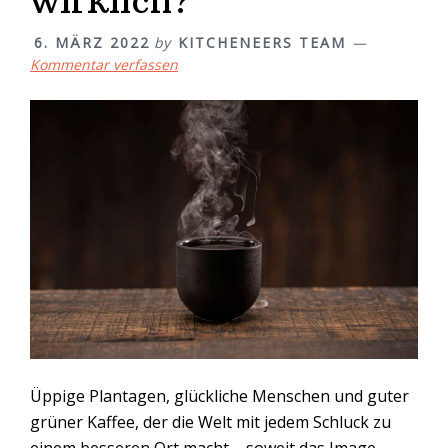
wirklich?
6. MÄRZ 2022
by
KITCHENEERS TEAM
Kommentar verfassen
Üppige Plantagen, glückliche Menschen und guter
grüner Kaffee, der die Welt mit jedem Schluck zu
einem besseren Ort macht – soweit das Image