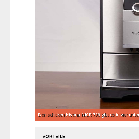
Den schicken Nivona NICR 799 gibt es in vier unter
VORTEILE